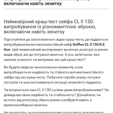
включаючи навіть зенитку
Неймовірний краш-тест сейфа CL II 150:
випробування із різноманітною зброєю,
включаючи навіть зенитку
Підготуйтеся до захоплюючого відео краш-тесту, де піддається
випробуванням вогнезломостійкий сейф
Griffon CL II 150 K.E
Gun
. Цей незвичайний експеримент включає розстріл із різних
видів зброї, аж до потужної зенитки. А ось запитання, яке
хвилює кожного: чи витримає він цей краш-тест?
Ви будете свідком захоплюючих моментів, коли
випробовується надійність та стійкість вогнезломостійкого
сейфа під час краш-тесту. Побачите спроби зламу, потужні
постріли та інші екстремальні ситуації, яким його піддають.
Чи впорається наш CL II 150 з усіма цими випробуваннями? Чи
доведе він свою надійність та стабільність? Дізнайтеся, чи
встоїть від розстрілу збрєю різних калібрів й навіть з
великокаліберної зенитки.
Не пропустіть це захоплююче відео краш-тесту, яке викличе