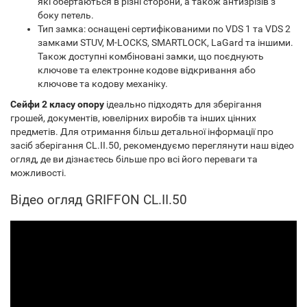
які обертаються в різні сторони, а також антизрізів з
боку петель.
Тип замка: оснащені сертифікованими по VDS 1 та VDS 2
замками STUV, M-LOCKS, SMARTLOCK, LaGard та іншими.
Також доступні комбіновані замки, що поєднують
ключове та електронне кодове відкривання або
ключове та кодову механіку.
Сейфи 2 класу опору
ідеально підходять для зберігання
грошей, документів, ювелірних виробів та інших цінних
предметів. Для отримання більш детальної інформації про
засіб зберігання CL.II.50, рекомендуємо переглянути наш відео
огляд, де ви дізнаєтесь більше про всі його переваги та
можливості.
Відео огляд GRIFFON CL.II.50