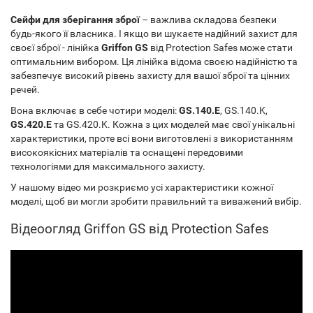
Сейфи для зберігання зброї
– важлива складова безпеки
будь-якого її власника. І якщо ви шукаєте надійний захист для
своєї зброї - лінійка
Griffon GS
від Protection Safes може стати
оптимальним вибором. Ця лінійка відома своєю надійністю та
забезпечує високий рівень захисту для вашої зброї та цінних
речей.
Вона включає в себе чотири моделі:
GS.140.E
, GS.140.K,
GS.420.E
та GS.420.K. Кожна з цих моделей має свої унікальні
характеристики, проте всі вони виготовлені з використанням
високоякісних матеріалів та оснащені передовими
технологіями для максимального захисту.
У нашому відео ми розкриємо усі характеристики кожної
моделі, щоб ви могли зробити правильний та виважений вибір.
Відеоогляд Griffon GS від Protection Safes