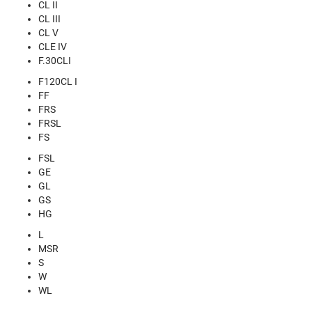
CL II
CL III
CL V
CLE IV
F.30CLI
F120CL I
FF
FRS
FRSL
FS
FSL
GE
GL
GS
HG
L
MSR
S
W
WL