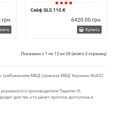
Сейф GLS.110.K
 грн.
6420.00 грн.
упить
Купить
Показано с 1 по 12 из 26 (всего 3 страниц)
ть требованиям МВД (приказа МВД Украины No622
украинского производителя Паритет-К,
одит для тех, кто ценит простое, доступное и