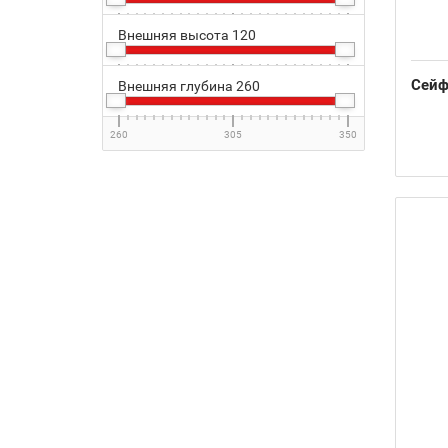
940
Внешняя высота
1200
120
1460
Сейф 
120
Внешняя глубина
816
260
1512
260
305
350