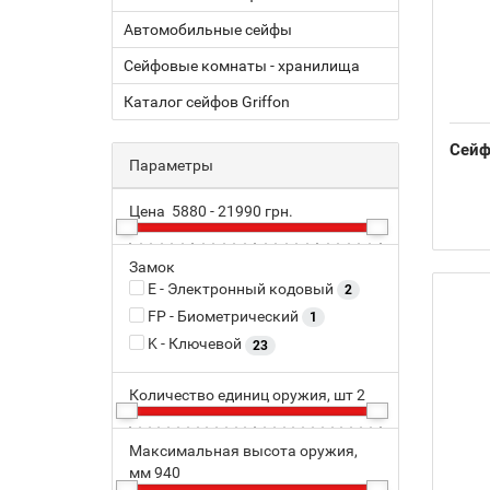
Автомобильные сейфы
Сейфовые комнаты - хранилища
Каталог сейфов Griffon
Сейф
Параметры
Цена
5880
-
21990
грн.
5880
Замок
5938
6535
8584
21990
E - Электронный кодовый
2
FP - Биометрический
1
K - Ключевой
23
Количество единиц оружия, шт
2
2
Максимальная высота оружия,
7
12
мм
940