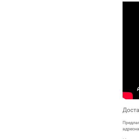
Доста
Предлаг
адресна