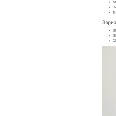
А
П
Д
Вариа
G
G
G