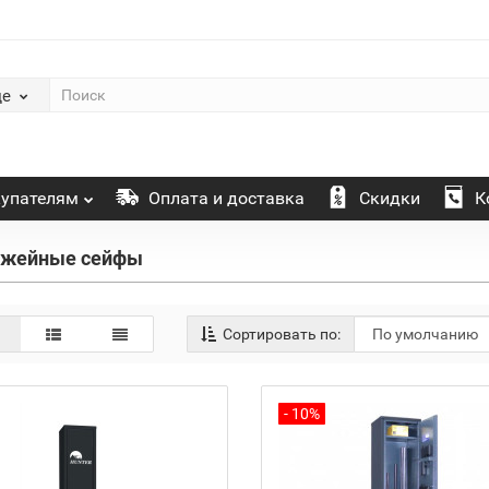
де
упателям
Оплата и доставка
Скидки
К
ужейные сейфы
Сортировать по:
- 10%