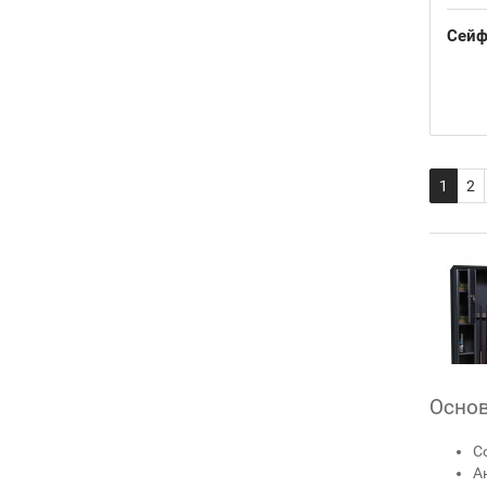
Сейф
1
2
Основ
С
А