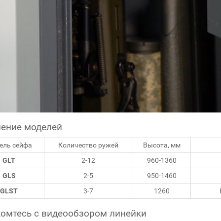
ение моделей
ель сейфа
Количество ружей
Высота, мм
GLT
2-12
960-1360
GLS
2-5
950-1460
GLST
3-7
1260
омтесь с видеообзором линейки