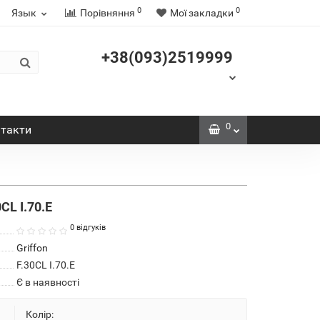
0
0
Язык
Порівняння
Мої закладки
+38(093)2519999
0
такти
CL I.70.E
0 відгуків
Griffon
F.30CL I.70.E
Є в наявності
Колір: