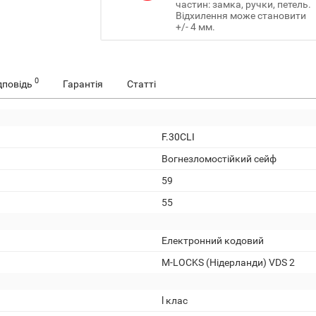
частин: замка, ручки, петель.
Відхилення може становити
+/- 4 мм.
0
дповідь
Гарантія
Статті
F.30CLI
Вогнезломостійкий сейф
59
55
Електронний кодовий
M-LOCKS (Нідерланди) VDS 2
l клас