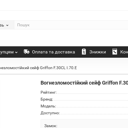
зь
упцям
Оплата та доставка
Знижки
Кон
незломостійкий сейф Griffon F.30CL I.70.E
Вогнезломостійкий сейф Griffon F.30
Рейтинг:
Бренд:
Модель:
Доступно:
Замок: