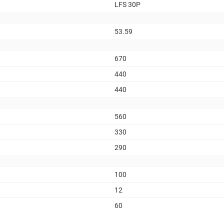
LFS 30P
53.59
670
440
440
560
330
290
100
12
60