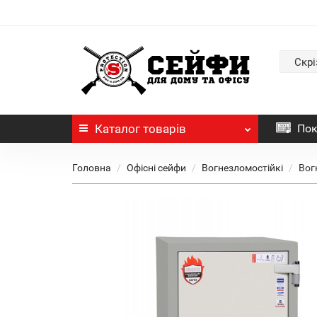
Скрі
Каталог
товарів
Пок
Головна
Офісні сейфи
Вогнезломостійкі
Вог