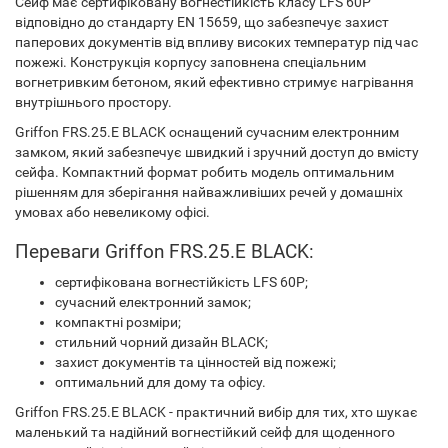
Сейф має сертифіковану вогнестійкість класу LFS 60P
відповідно до стандарту EN 15659, що забезпечує захист
паперових документів від впливу високих температур під час
пожежі. Конструкція корпусу заповнена спеціальним
вогнетривким бетоном, який ефективно стримує нагрівання
внутрішнього простору.
Griffon FRS.25.E BLACK оснащений сучасним електронним
замком, який забезпечує швидкий і зручний доступ до вмісту
сейфа. Компактний формат робить модель оптимальним
рішенням для зберігання найважливіших речей у домашніх
умовах або невеликому офісі.
Переваги Griffon FRS.25.E BLACK:
сертифікована вогнестійкість LFS 60P;
сучасний електронний замок;
компактні розміри;
стильний чорний дизайн BLACK;
захист документів та цінностей від пожежі;
оптимальний для дому та офісу.
Griffon FRS.25.E BLACK - практичний вибір для тих, хто шукає
маленький та надійний вогнестійкий сейф для щоденного