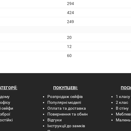
294
424
249
20
12
60
ТЕГОРІЇ:
ПОКУПЦЕВІ:
ПОС
 дому
Розпродаж сейфів
1 класу
офісу
Популярні моделі
2 клас
і сейфи
Оплата та доставка
В стіну
зброї
Повернення та обмін
Меблев
стійкі
Відгуки
Малень
Інструкції до замків