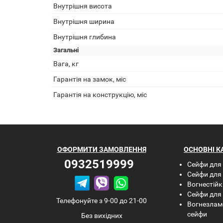
Внутрішня висота
Внутрішня ширина
Внутрішня глибина
Загальні
Вага, кг
Гарантія на замок, міс
Гарантія на конструкцію, міс
ОФОРМИТИ
ЗАМОВЛЕННЯ
ОСНОВНІ КА
0932519999
Сейфи для
Сейфи для 
Вогнестійк
Сейфи для 
Телефонуйте з 9-00 до 21-00
Вогнезламо
сейфи
Без вихідних