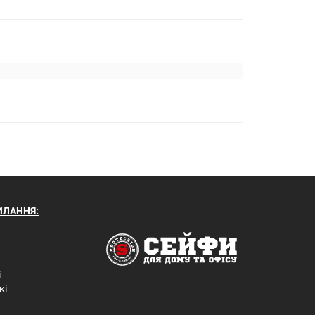
ИЛАННЯ:
і
кі