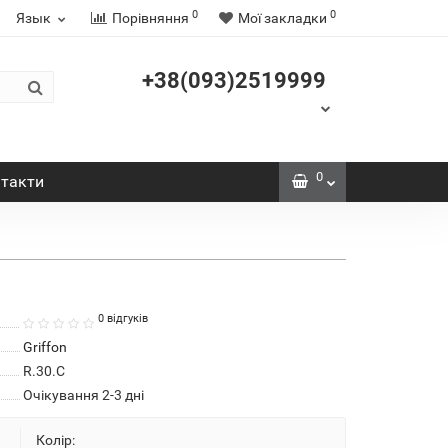
0
0
Язык
Порівняння
Мої закладки
+38(093)2519999
0
такти
0 відгуків
Griffon
R.30.C
Очікування 2-3 дні
Колір: