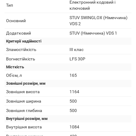
Електронний кодовий і
Тип
ключовий
STUV SWINGLOX (Німеччина)
Основний
VDS 2
Додатковий
STUV (Німеччина) VDS 1
Критерії надійності
Зламостійкість
III клас
Вогнестійкість
LFS 30P
Місткість
Об'єм, л
165
Зовнішні розміри, мм
Зовнішня висота
1164
Зовнішня ширина
500
Зовнішня глибина
500
Внутрішні розміри, мм
Внутрішня висота
1084