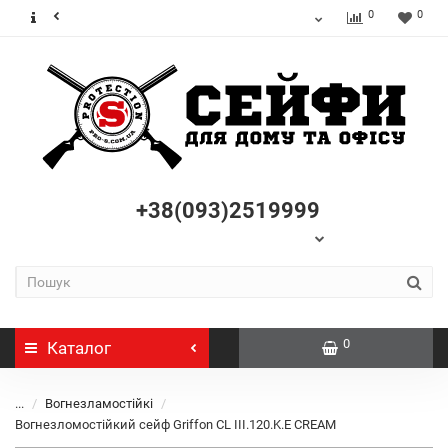
0
0
+38(093)2519999
0
Каталог
...
Вогнезламостійкі
Вогнезломостійкий сейф Griffon CL III.120.K.E CREAM