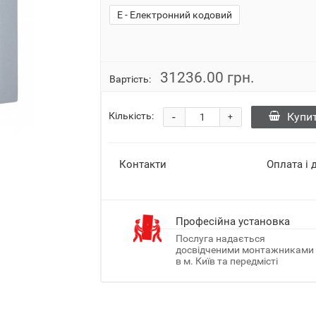
E - Електронний кодовий
31236.00 грн.
Вартість:
-
Купи
Кількість:
+
Контакти
Оплата і 
Професійна установка
Послуга надається
досвідченими монтажниками
в м. Київ та передмісті