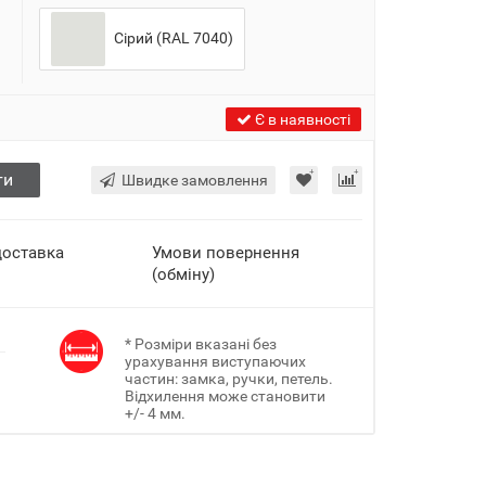
Сірий (RAL 7040)
Є в наявності
ти
Швидке замовлення
доставка
Умови повернення
(обміну)
* Розміри вказані без
урахування виступаючих
частин: замка, ручки, петель.
Відхилення може становити
+/- 4 мм.