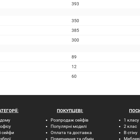
393
350
385
300
89
12
60
ТЕГОРІЇ:
ПОКУПЦЕВІ:
ПОС
 дому
Розпродаж сейфів
1 класу
офісу
Популярні моделі
2 клас
і сейфи
Оплата та доставка
В стіну
зброї
Повернення та обмін
Меблев