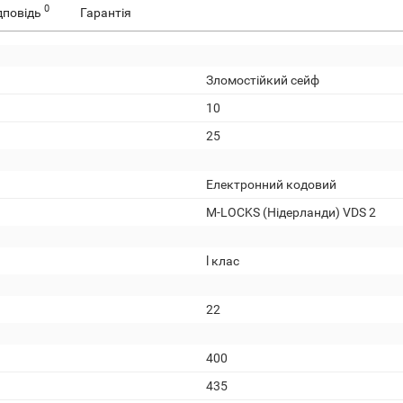
0
дповідь
Гарантія
Зломостійкий сейф
10
25
Електронний кодовий
M-LOCKS (Нідерланди) VDS 2
l клас
22
400
435