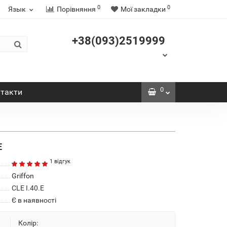
0
0
Язык
Порівняння
Мої закладки
+38(093)2519999
0
такти
E
1 відгук
Griffon
CLE I.40.E
Є в наявності
Колір: