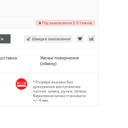
Під замовлення 2-5 тижнів
ти
Швидке замовлення
доставка
Умови повернення
(обміну)
* Розміри вказані без
урахування виступаючих
частин: замка, ручки, петель.
Відхилення може становити
+/- 4 мм.