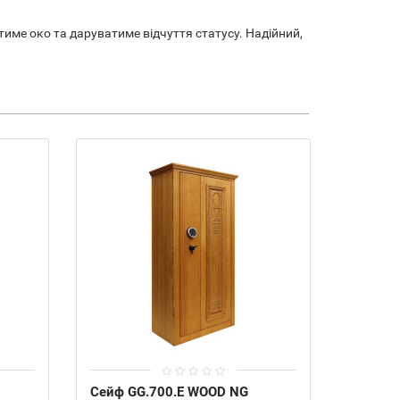
тиме око та даруватиме відчуття статусу. Надійний,
Сейф GG.700.E WOOD NG