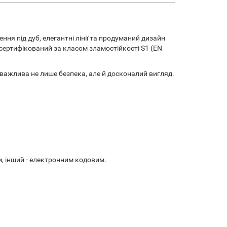
ння під дуб, елегантні лінії та продуманий дизайн
сертифікований за класом зламостійкості S1 (EN
е важлива не лише безпека, але й досконалий вигляд.
, інший - електронним кодовим.