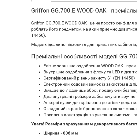
Griffon GG.700.E WOOD OAK - преміаль
Griffon GG.700.E WOOD OAK - це не просто сейф для з
роблять його предметом, на який приємно дивитися 
14450).
Модель ідеально підходить для приватних кабінетів,
Преміальні особливості моделі GG.7
Елітне зовнішнє оздоблення WOOD OAK - премі
Внутрішнє оздоблення з
флоку
та LED-підсвітк
Сертифікований рівень захисту S1 (EN 14450) - 
Електронний кодовий замок із захистом від пі
Вміщає до 7 одиниць зброї, поєднуючи безпеку
Два внутрішні трейзери забезпечують зручне 
Анкерні вузли для кріплення до стіни - додатк
Оглядовий екран із броньованого скла - можл
Посилена конструкція та ригельна система - з
Увага! Розміри з урахуванням декоративного багет
Ширина - 836 мм