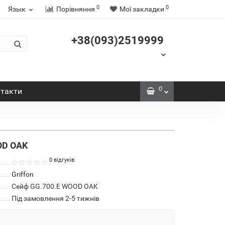
0
0
Язык
Порівняння
Мої закладки
+38(093)2519999
0
такти
OOD OAK
0 відгуків
Griffon
Сейф GG.700.E WOOD OAK
Під замовлення 2-5 тижнів