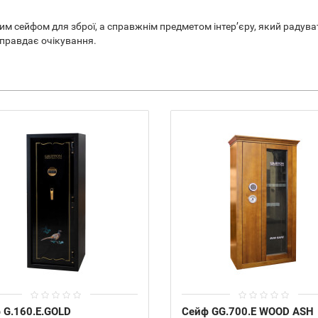
м сейфом для зброї, а справжнім предметом інтер’єру, який радува
иправдає очікування.
 G.160.E.GOLD
Сейф GG.700.E WOOD ASH