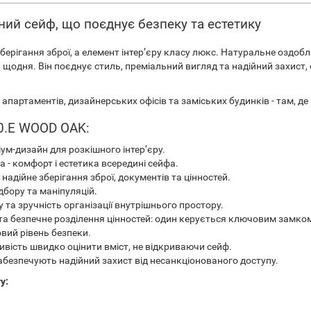
ний сейф, що поєднує безпеку та естетику
берігання зброї, а елемент інтер’єру класу люкс. Натуральне оздобле
щодня. Він поєднує стиль, преміальний вигляд та надійний захист, 
 апартаментів, дизайнерських офісів та заміських будинків - там, д
00.E WOOD OAK:
ум-дизайн для розкішного інтер’єру.
а - комфорт і естетика всередині сейфа.
надійне зберігання зброї, документів та цінностей.
дбору та маніпуляцій.
 та зручність організації внутрішнього простору.
та безпечне розділення цінностей: один керується ключовим замком
овий рівень безпеки.
ивість швидко оцінити вміст, не відкриваючи сейф.
абезпечують надійний захист від несанкціонованого доступу.
у: