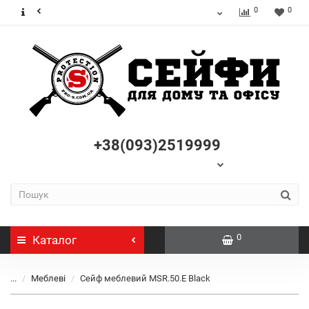
0
0
+38(093)2519999
0
Каталог
...
Меблеві
Сейф меблевий MSR.50.Е Black