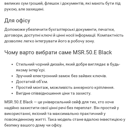
великих сум грошей, флешок і документів, які мають бути під
рукою, але захищені.
Для офісу
Допоможе убезпечити бухгалтерські документи, печатки,
договори, доступні ключі й цінні носії інформації. Компактність
дозволяє легко інтегрувати його в робочу зону.
Чому варто вибрати саме MSR.50.E Black
Стильний чорний дизайн, який добре виглядає в будь-
якому інтер’єрі.
Зручний електронний замок без зайвих ключів.
Достатній об’єм.
Простий монтаж, можливість анкерного кріплення.
Вигідне співвідношення ціни та захисту.
MSR.50.E Black — це універсальний сейф для тих, хто хоче
надійно захистити свої цінні речі без переплат. Він простий у
використанні, якісний та максимально практичний у
повсякденному житті. Така модель стане вдалою інвестицією у
безпеку вашого дому чи офісу.