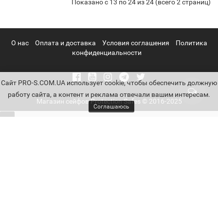
Показано с 13 по 24 из 24 (всего 2 страниц)
О нас
Оплата и доставка
Условия соглашения
Политика
конфиденциальности
Cайт PRO-S.COM.UA использует cookie, чтобы обеспечить должную
работу сайта, а контент и реклама отвечали вашим интересам.
Магазин сейфов Protection Safes © 2016-2025
Соглашаюсь
Параметры
Цена
7350
-
71700
грн.
7350
Взломостойкость
7734
11691
25291
71700
Класс S2
9