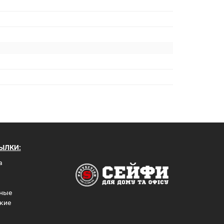
ЫЛКИ:
а
ные
кие