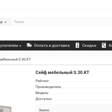
де
упателям
Оплата и доставка
Скидки
К
мебельный S.30.KT
Сейф мебельный S.30.KT
Рейтинг:
Производитель:
Модель:
Доступно:
Замок: