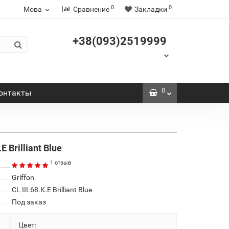
0
0
Мова
Сравнение
Закладки
+38(093)2519999
0
онтакты
 Brilliant Blue
1 отзыв
Griffon
CL III.68.K.Е Brilliant Blue
Под заказ
Цвет: