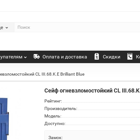
де
упателям
Оплата и доставка
Скидки
К
взломостойкий CL III.68.K.Е Brilliant Blue
Сейф огневзломостойкий CL III.68.K.Е
Рейтинг:
Производитель:
Модель:
Доступно:
Замок: