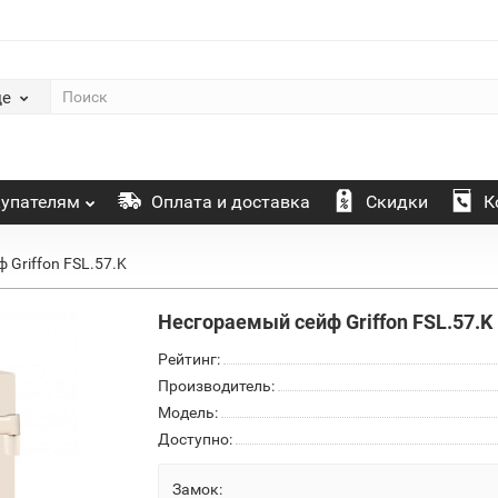
де
упателям
Оплата и доставка
Скидки
К
 Griffon FSL.57.K
Несгораемый сейф Griffon FSL.57.K
Рейтинг:
Производитель:
Модель:
Доступно:
Замок: