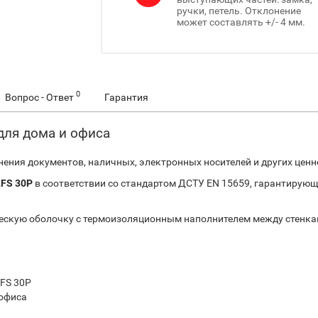
ручки, петель. Отклонение
может составлять +/- 4 мм.
0
Вопрос - Ответ
Гарантия
 для дома и офиса
ения документов, наличных, электронных носителей и других ценн
LFS 30P
в соответствии со стандартом ДСТУ EN 15659, гарантирующ
ескую оболочку с термоизоляционным наполнителем между стенк
LFS 30P
 офиса