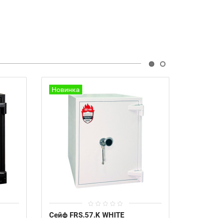
Новинка
Сейф FRS.57.K WHITE
Сейф F