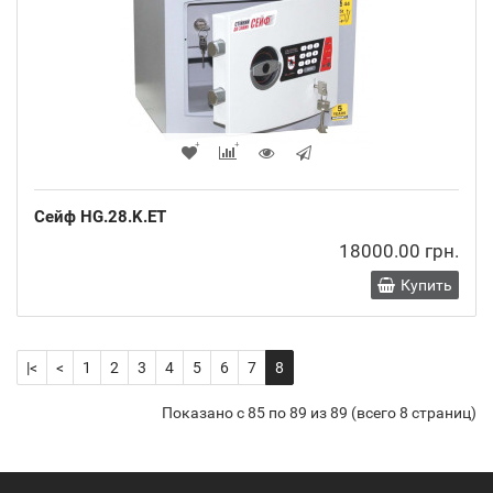
Сейф HG.28.K.ET
18000.00 грн.
Купить
|<
<
1
2
3
4
5
6
7
8
Показано с 85 по 89 из 89 (всего 8 страниц)