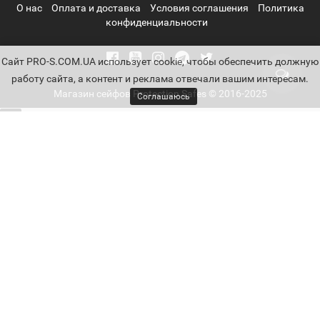
О нас
Оплата и доставка
Условия соглашения
Политика
конфиденциальности
Cайт PRO-S.COM.UA использует cookie, чтобы обеспечить должную
работу сайта, а контент и реклама отвечали вашим интересам.
Магазин сейфов Protection Safes © 2016-2025
Соглашаюсь
Параметры
Цена
1830
-
59850
грн.
1830
Взломостойкость
2250
6576
21445
59850
II класс
III класс
l класс
Класс S1
2
5
13
6
Класс S2
6
Замок
C - Механический кодовый
4